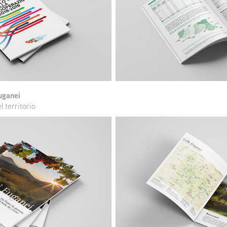
uganei
 territorio